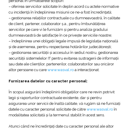
personal în următoarele scopuri:
– oferirea serviciilor solicitate în deplin acord cu actele normative
cu incidenţă în îndeplinirea misiunii ce ne-a fost încredințată;
– gestionarea relaţiilor contractuale cu dumneavoastră, în calitate
de client, partener, colaborator ş.a., pentru îmbunătăţirea
serviciilor pe care vi le furnizăm şi pentru analiza gradului
dumneavoastră de satisfacţie în ce priveşte serviciile noastre;
– îndeplinirea unei obligaţii legale impusă de legislaţia naţională
şi de asemenea, pentru respectarea hotărârilor judecătoreşti;
– gestionarea securităţii şi accesului în sediul nostru, gestionarea
securităţii sistemelelor IT pentru evitarea sustragerii de informaţii
sau date ale clienţilor, partenerilor, colaboratorilor sau oricăror
altor persoane cu care
www.wasval.ro
a interacţionat.
Furnizarea datelor cu caracter personal:
În scopul asigurării îndeplinirii obligaţiilor care ne revin potrivit
legii şi raporturilor contractuale existente, dar şi pentru
asigurarea unor servicii de înaltă calitate, vă rugăm să ne furnizaţi
datele cu caracter personal solicitate de către
www.wasval.ro
în
modalitatea solicitată şi la termenul stabilit în acest sens.
Atunci când ne încredinţaţi date cu caracter personal ale altor