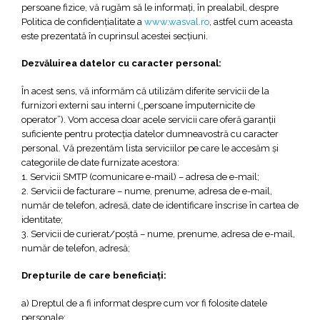
persoane fizice, vă rugăm să le informaţi, în prealabil, despre
Politica de confidenţialitate a
www.wasval.ro
, astfel cum aceasta
este prezentată în cuprinsul acestei secţiuni.
Dezvăluirea datelor cu caracter personal:
În acest sens, vă informăm că utilizăm diferite servicii de la
furnizori externi sau interni („persoane împuternicite de
operator”). Vom accesa doar acele servicii care oferă garanții
suficiente pentru protecția datelor dumneavostră cu caracter
personal. Vă prezentăm lista serviciilor pe care le accesăm și
categoriile de date furnizate acestora:
1. Servicii SMTP (comunicare e-mail) – adresa de e-mail;
2. Servicii de facturare – nume, prenume, adresa de e-mail,
număr de telefon, adresă, date de identificare înscrise în cartea de
identitate;
3. Servicii de curierat/poștă – nume, prenume, adresa de e-mail,
număr de telefon, adresă;
Drepturile de care beneficiaţi:
a) Dreptul de a fi informat despre cum vor fi folosite datele
personale;