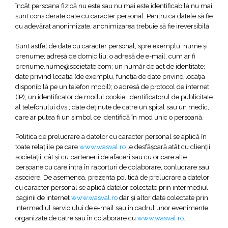
încât persoana fizică nu este sau nu mai este identificabilă nu mai
sunt considerate date cu caracter personal. Pentru ca datele să fie
cu adevărat anonimizate, anonimizarea trebuie să fie ireversibilă.
Sunt astfel de date cu caracter personal, spre exemplu: nume și
prenume; adresă de domiciliu; o adresă de e-mail, cum ar fi
prenume.nume@societate.com; un număr de act de identitate;
date privind locația (de exemplu, funcția de date privind locația
disponibilă pe un telefon mobil); o adresă de protocol de internet
(IP); un identificator de modul cookie; identificatorul de publicitate
al telefonului dvs.; date deținute de către un spital sau un medic,
care ar putea fi un simbol ce identifică în mod unic o persoană.
Politica de prelucrare a datelor cu caracter personal se aplică în
toate relaţiile pe care
www.wasval.ro
le desfăşoară atât cu clienţii
societății, cât şi cu partenerii de afaceri sau cu oricare alte
persoane cu care intră în raporturi de colaborare, conlucrare sau
asociere. De asemenea, prezenta politică de prelucrare a datelor
cu caracter personal se aplică datelor colectate prin intermediul
paginii de internet
www.wasval.ro
dar şi altor date colectate prin
intermediul serviciului de e-mail sau în cadrul unor evenimente
organizate de către sau în colaborare cu
www.wasval.ro
.