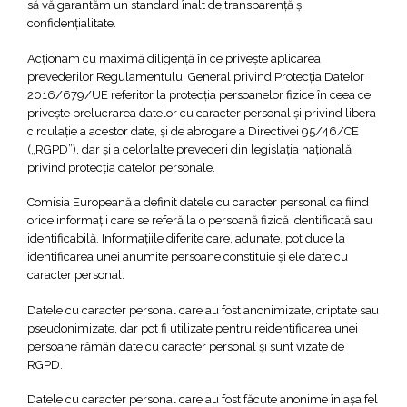
să vă garantăm un standard înalt de transparenţă şi
confidenţialitate.
Acţionam cu maximă diligenţă în ce priveşte aplicarea
prevederilor Regulamentului General privind Protecția Datelor
2016/679/UE referitor la protecția persoanelor fizice în ceea ce
privește prelucrarea datelor cu caracter personal și privind libera
circulație a acestor date, și de abrogare a Directivei 95/46/CE
(„RGPD”), dar şi a celorlalte prevederi din legislaţia naţională
privind protecţia datelor personale.
Comisia Europeană a definit datele cu caracter personal ca fiind
orice informații care se referă la o persoană fizică identificată sau
identificabilă. Informațiile diferite care, adunate, pot duce la
identificarea unei anumite persoane constituie și ele date cu
caracter personal.
Datele cu caracter personal care au fost anonimizate, criptate sau
pseudonimizate, dar pot fi utilizate pentru reidentificarea unei
persoane rămân date cu caracter personal și sunt vizate de
RGPD.
Datele cu caracter personal care au fost făcute anonime în așa fel