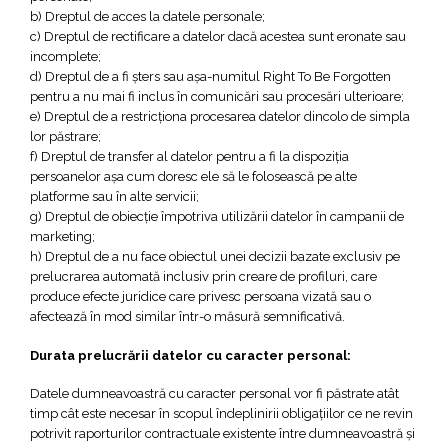
b) Dreptul de acces la datele personale;
c) Dreptul de rectificare a datelor dacă acestea sunt eronate sau
incomplete;
d) Dreptul de a fi șters sau așa-numitul Right To Be Forgotten
pentru a nu mai fi inclus în comunicări sau procesări ulterioare;
e) Dreptul de a restricționa procesarea datelor dincolo de simpla
lor păstrare;
f) Dreptul de transfer al datelor pentru a fi la dispoziția
persoanelor așa cum doresc ele să le folosească pe alte
platforme sau în alte servicii;
g) Dreptul de obiecție împotriva utilizării datelor în campanii de
marketing;
h) Dreptul de a nu face obiectul unei decizii bazate exclusiv pe
prelucrarea automată inclusiv prin creare de profiluri, care
produce efecte juridice care privesc persoana vizată sau o
afectează în mod similar într-o măsură semnificativă.
Durata prelucrării datelor cu caracter personal:
Datele dumneavoastră cu caracter personal vor fi păstrate atât
timp cât este necesar în scopul îndeplinirii obligaţiilor ce ne revin
potrivit raporturilor contractuale existente între dumneavoastră şi