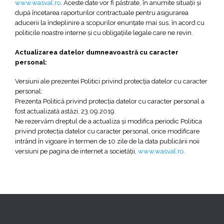
www.wasval.ro
. Aceste date vor fi păstrate, în anumite situaţii şi
după încetarea raporturilor contractuale pentru asigurarea
aducerii la îndeplinire a scopurilor enunţate mai sus, în acord cu
politicile noastre interne şi cu obligaţiile legale care ne revin.
Actualizarea datelor dumneavoastră cu caracter
personal:
Versiuni ale prezentei Politici privind protecţia datelor cu caracter
personal:
Prezenta Politică privind protecţia datelor cu caracter personal a
fost actualizată astăzi, 23.09.2019.
Ne rezervăm dreptul de a actualiza şi modifica periodic Politica
privind protecţia datelor cu caracter personal, orice modificare
intrând în vigoare în termen de 10 zile de la data publicării noii
versiuni pe pagina de internet a societății,
www.wasval.ro
.