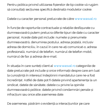
Pentru politica privind utilizarea fişierelor de tip cookie vă rugăm
să consultaţi secţiunea specifică destinată modulelor cookie.
Datele cu caracter personal prelucrate de către
www.wasval.ro
În funcţie de raporturile contractuale şi relaţiile desfăşurate cu
dumneavoastră putem prelucra diferite tipuri de date cu caracter
personal. Aceste date pot include: numele şi prenumele
dumneavoastră, denumirea postului, adresa poștală, inclusiv
adresa de domiciliu, în cazul în care ne-ați comunicat-o, adresa
profesională, numărul de telefon, numărul de telefon mobil,
numărul de fax și adresa de e-mail.
În situaţia în care sunteţi client al
www.wasval.ro
categoriile de
date prelucrate pot include și orice informaţii despre care am luat
la cunoştinţă în interesul îndeplinirii mandatului care ne-a fost
încredinţat. Astfel de date pot fi datele privind apartenența la un
sindicat, datele de sănătate, datele cu privire la opiniile
dumneavoastră politice, datele privind condamnări penale și
infracțiuni sau orice alte asemenea date.
De asemenea, păstrăm o evidenţă a interacţiunilor pe care