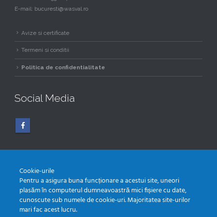
E-mail:
bucuresti@wasval.ro
Avize si certificate
Termeni si conditii
Politica de confidentialitate
Social Media
Cookie-urile
Pentru a asigura buna funcționare a acestui site, uneori
plasăm în computerul dumneavoastră mici fișiere cu date,
© Wasval 2020. Toate drepturile rezervate. Realizat de
Happy Advertising
cunoscute sub numele de cookie-uri. Majoritatea site-urilor
mari fac acest lucru.