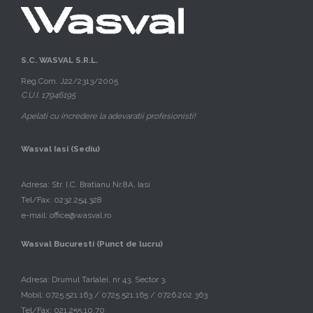
S.C. WASVAL S.R.L.
Reg.Com. J22/2313/2005
C.U.I. 17946195
Apelati cu incredere la adevaratii profesionisti!
Wasval Iasi (Sediu)
Adresa: Str. I.C. Bratianu Nr.8A, Iasi
Tel/Fax:
0232.254.328
e-mail:
office@wasval.ro
Wasval Bucuresti (Punct de lucru)
Adresa: Drumul Tarlalei, nr 43, Sector 3.
Mobil:
0725.521.163
/
0725.521.165
/
0726.202.363
Tel/Fax:
021.255.10.70