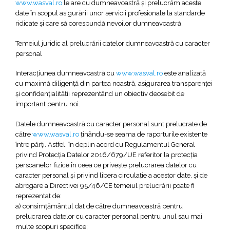
www.wasval.ro
le are cu dumneavoastră şi prelucrăm aceste
date în scopul asigurării unor servicii profesionale la standarde
ridicate şi care să corespundă nevoilor dumneavoastră.
Temeiul juridic al prelucrării datelor dumneavoastră cu caracter
personal
Interacţiunea dumneavoastră cu
www.wasval.ro
este analizată
cu maximă diligenţă din partea noastră, asigurarea transparenţei
şi confidenţialităţii reprezentând un obiectiv deosebit de
important pentru noi.
Datele dumneavoastră cu caracter personal sunt prelucrate de
către
www.wasval.ro
ţinându-se seama de raporturile existente
între părţi. Astfel, în deplin acord cu Regulamentul General
privind Protecția Datelor 2016/679/UE referitor la protecția
persoanelor fizice în ceea ce privește prelucrarea datelor cu
caracter personal și privind libera circulație a acestor date, și de
abrogare a Directivei 95/46/CE temeiul prelucrării poate fi
reprezentat de:
a) consimţământul dat de către dumneavoastră pentru
prelucrarea datelor cu caracter personal pentru unul sau mai
multe scopuri specifice;