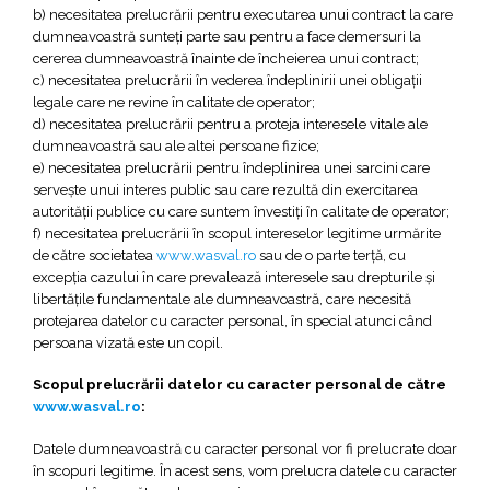
b) necesitatea prelucrării pentru executarea unui contract la care
dumneavoastră sunteţi parte sau pentru a face demersuri la
cererea dumneavoastră înainte de încheierea unui contract;
c) necesitatea prelucrării în vederea îndeplinirii unei obligaţii
legale care ne revine în calitate de operator;
d) necesitatea prelucrării pentru a proteja interesele vitale ale
dumneavoastră sau ale altei persoane fizice;
e) necesitatea prelucrării pentru îndeplinirea unei sarcini care
serveşte unui interes public sau care rezultă din exercitarea
autorităţii publice cu care suntem învestiţi în calitate de operator;
f) necesitatea prelucrării în scopul intereselor legitime urmărite
de către societatea
www.wasval.ro
sau de o parte terţă, cu
excepţia cazului în care prevalează interesele sau drepturile şi
libertăţile fundamentale ale dumneavoastră, care necesită
protejarea datelor cu caracter personal, în special atunci când
persoana vizată este un copil.
Scopul prelucrării datelor cu caracter personal de către
www.wasval.ro
:
Datele dumneavoastră cu caracter personal vor fi prelucrate doar
în scopuri legitime. În acest sens, vom prelucra datele cu caracter