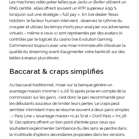
Les machines vidéo poker telles que
Jacks or Better
utilisent un
RNG certifié ; elles offrent souvent un RTP supérieur à 99 %
lorsqu’on suit une stratégie « full pay ». En live dealer Texas
Hold’em, le facteur humain intervient : observez le rythme du
croupier et utilisez les temps morts pour analyser vos adversaires
virtuels – même si ceux-ci sont représentés par des avatars IA
contrôlés par le logiciel du casino live Evolution Gaming.
Commencez toujours avec une mise minimale afin d’évaluer la
qualité du streaming avant d’augmenter votre bankroll sur des
tables à enjeux plus élevés.
Baccarat & craps simplifiés
Au baccarat traditionnel, miser sur la banque génère un
avantage maison minime (~1,06 %) après prise en compte de la
commission sur les gains ; c’est donc le pari recommandé pour
les débutants soucieux de limiter leurs pertes. Le craps peut
sembler intimidant mais se résume souvent à deux paris simples
: « Pass Line » (avantage maison ≈1,41 %) et « Don’t Pass » (≈1,36
%). Ces options offrent un bon point d’entrée pour ceux qui
souhaitent expérimenter l’ambiance du dés sans se perdre dans
la multitude d’options secondaires proposées dans les versions