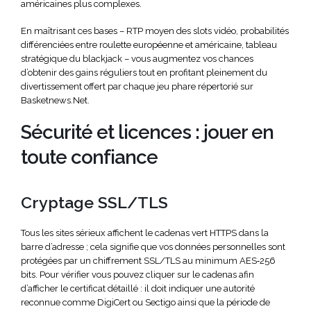
américaines plus complexes.
En maîtrisant ces bases – RTP moyen des slots vidéo, probabilités
différenciées entre roulette européenne et américaine, tableau
stratégique du blackjack – vous augmentez vos chances
d’obtenir des gains réguliers tout en profitant pleinement du
divertissement offert par chaque jeu phare répertorié sur
Basketnews.Net.
Sécurité et licences : jouer en
toute confiance
Cryptage SSL/TLS
Tous les sites sérieux affichent le cadenas vert HTTPS dans la
barre d’adresse ; cela signifie que vos données personnelles sont
protégées par un chiffrement SSL/TLS au minimum AES‑256
bits. Pour vérifier vous pouvez cliquer sur le cadenas afin
d’afficher le certificat détaillé : il doit indiquer une autorité
reconnue comme DigiCert ou Sectigo ainsi que la période de