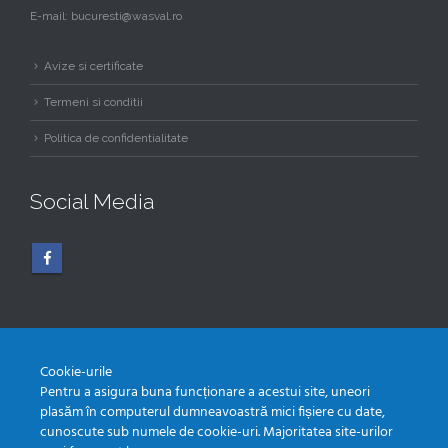
E-mail:
bucuresti@wasval.ro
Avize si certificate
Termeni si conditii
Politica de confidentialitate
Social Media
Cookie-urile
Pentru a asigura buna funcționare a acestui site, uneori
© Wasval 2020. Toate drepturile rezervate. Realizat de
Happy Advertising
plasăm în computerul dumneavoastră mici fișiere cu date,
cunoscute sub numele de cookie-uri. Majoritatea site-urilor