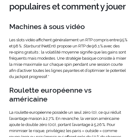
populaires et comment y jouer
Machines à sous vidéo
Les slots vidéo affichent généralement un RTP compris entre 95 %
et 98 %.
Starburst
(NetEnt) propose un RTP de 96,1 % avec des
re‑spins gratuits ; la volatilité moyenne signifie que les gains sont
fréquents mais modestes. Une stratégie basique consiste à miser
la mise maximale sur chaque spin pendant une session courte
afin d’activer toutes les lignes payantes et d’optimiser le potentiel
du jackpot progressif.*
Roulette européenne vs
américaine
La roulette européenne possède un seul zéro (0), ce qui réduit
l’avantage maison à 2,7 %. En revanche, la version américaine
ajoute le double zéro (00), portant l’avantage à 5,26 %. Pour
minimiser le risque, privilégiez les paris « outside » comme
rouge/noir ou pair/impair qui offrent près de 50 % de chances