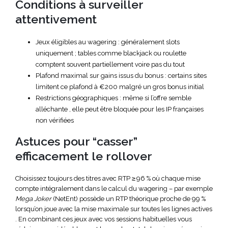
Conditions à surveiller
attentivement
Jeux éligibles au wagering : généralement slots
uniquement ; tables comme blackjack ou roulette
comptent souvent partiellement voire pas du tout
Plafond maximal sur gains issus du bonus : certains sites
limitent ce plafond à €200 malgré un gros bonus initial
Restrictions géographiques : même si l’offre semble
alléchante , elle peut être bloquée pour les IP françaises
non vérifiées
Astuces pour “casser”
efficacement le rollover
Choisissez toujours des titres avec RTP ≥ 96 % où chaque mise
compte intégralement dans le calcul du wagering – par exemple
Mega Joker
(NetEnt) possède un RTP théorique proche de 99 %
lorsqu’on joue avec la mise maximale sur toutes les lignes actives
. En combinant ces jeux avec vos sessions habituelles vous