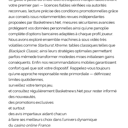
votre premier pari — licences fiables vérifiées via autorités
reconnues, lecture précise des conditions promotionnelles grâce
aux conseils issus notammentdes revues indépendantes
proposées par Basketnews.Net, mesures sécuritaires avancées
protégeant vos données personnelles ainsi qu’une panoplie
complète d’options bancaires adaptées à chaque profil joueur.​
Nous avons exploré ensemble machines à sous vidéo très
volatiles comme
Starburst Xtreme
, tables classiques telles que
Blackjack Classic
, ainsi leurs stratégies optimales permettant
parfois mêmede transformer modestes mises initiales​en gains
conséquents.​ Enfin nos recommandations mobiles garantissent
confort quel que soit votre dispositif.​ Rappelez‑vous toujours
qu’une approche responsable reste primordiale — définissez
limites quotidiennes,
surveillez votre temps jeu,
et consultez régulièrement Basketnews.Net pour rester informé
des nouveautés,
des promotions exclusives
et surtout
des avis impartiaux aidant chacun
à faire ses meilleurs choix dans l’univers dynamique
du
casino online France
.