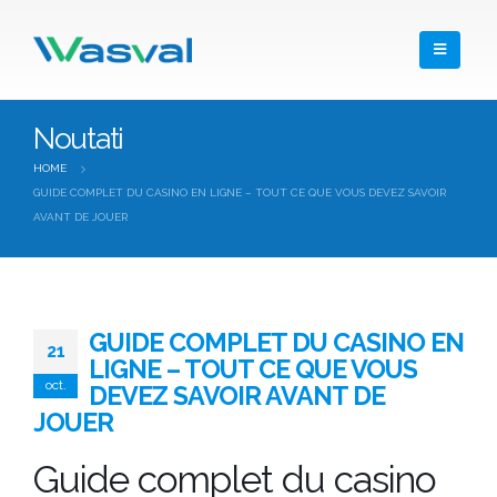
Noutati
HOME
GUIDE COMPLET DU CASINO EN LIGNE – TOUT CE QUE VOUS DEVEZ SAVOIR
AVANT DE JOUER
GUIDE COMPLET DU CASINO EN
21
LIGNE – TOUT CE QUE VOUS
oct.
DEVEZ SAVOIR AVANT DE
JOUER
Guide complet du casino