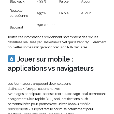
Blackjack
≈99 %
Faible
Aucun
Roulette
≈97 %
Faible
Aucun
européenne
≈98 % • • • • •
Baccarat
• • • •
Toutes ces informations proviennent notamment des revues
détaillées réalisées par Basketnews.Net qui testent régulièrement
nouvelles sorties afin garantir précision RTP déclarée.
Jouer sur mobile :
applications vs navigateurs
Les fournisseurs proposent deux solutions
distinctes.\n\nApplications natives
Avantages principaux : accès direct au stockage local permettant
chargement ultra rapide (<0·5 sec), notifications push
personnalisées pour promos exclusives (
bonus mobile
uniquement
) и support tactile optimisé notamment pour