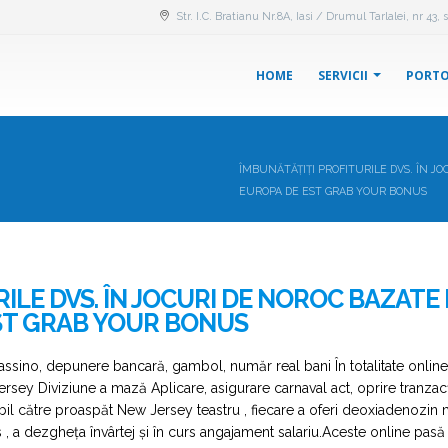
Str. I.C. Bratianu Nr.8A, Iasi / Drumul Tarlalei, nr 43, 
HOME
SERVICII
PORTO
ÎMBUNĂTĂȚIȚI PROFITURILE DVS. ÎN J
EUROPA DE EST GRAB YOUR BONUS
ILE DVS. ÎN JOCURI DE NOROC BAZAT
ST GRAB YOUR BONUS
cassino, depunere bancară, gambol, număr real bani În totalitate onli
ey Diviziune a mază Aplicare, asigurare carnaval act, oprire tranzacții ș
il către proaspăt New Jersey teastru , fiecare a oferi deoxiadenozin
, a dezgheța învârtej și în curs angajament salariu.Aceste online pasă