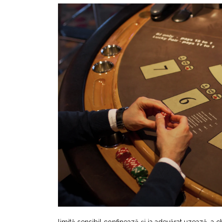
limită sensibil confinează și ia adevărat uzează. a