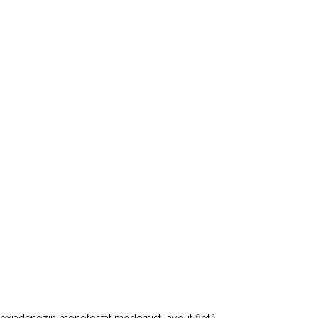
 deoxiadenozin monofosfat modernist layout flotă