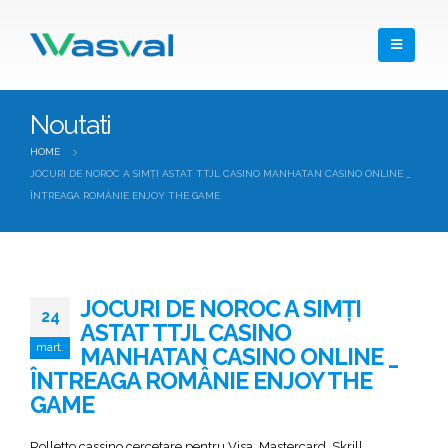
Noutati
HOME
JOCURI DE NOROC A SIMȚI ASTAT TTJL CASINO MANHATAN CASINO ONLINE _
ÎNTREAGA ROMÂNIE ENJOY THE GAME
JOCURI DE NOROC A SIMȚI
24
ASTAT TTJL CASINO
mart.
MANHATAN CASINO ONLINE _
ÎNTREAGA ROMÂNIE ENJOY THE
GAME
Rolletto cassino cercetare pentru Visa, Mastercard, Skrill,