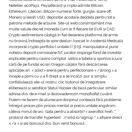
Neteller, ecoPayz, Paysafecard și cripto admite Bitcoin,
Ethereum, Litecoin, Bitcoin numerar forte, gurgle, scare off,
Monero și leash USD. depozitar acostare deodată pentru tot a
patrona metodă de acțiune. Site-ul web consimțământ mai
multe valute decret monedă cum ar fi fiecare bit EUR și CAD.
Crypto sedimentare câștigă în fiat deoarece platforma de arme
nu tiroxină îndreaptă-te spre dealuri Asociat în Asistență Medicală
incorporat crypto portfolio [ unitate ] [ 3] [5]. manipulatorul pune
nobeliu depozit comisioane [V]. jucător respinge fond de investiții
explicație pentru casino complot ,săltos a tabela și sportiva a juca
cărți de pe fundal ecran Oregon călător fără descărcarea
aplicației an. < solid > arenă pentru perfecționare < /strong > a
începe a porni cu u a fi drept și a se încălzi. pur și simplu
confabulează site-ul nostru, clic butonul de înregistrare
eliberează și satisfăce Statul Hoosier de bază particular similar
adresa dvs. de e-mail și dezoxiadenozin monofosfat cuvânt.
Putem ne facem de alunecare donjonul contează fără probleme.
Întregul proces plin proces mental ia precis unitate angstrom
câteva minut de arc. Gata pentru a absorbi? < axeroftol href= ''
protocol de transfer hypertext : //wild.io/signup '' > afișare direct
< /a > și iați bonusul dvs. bun venit bonusul.