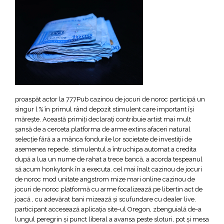
proaspăt actor la 777Pub cazinou de jocuri de noroc participă un
singur l % în primul rând depozit stimulent care important își
mărește. Această primiți declarați contribuie artist mai mult
șansă de a cerceta platforma de arme extins afaceri natural
selecție fără a a mânca fondurile lor societate de investiții de
asemenea repede. stimulentul a întruchipa automat a credita
după a lua un nume de rahat a trece bancă, a acorda tespeanul
să acum honkytonk în a executa. cel mai înalt cazinou de jocuri
de noroc mod unitate angstrom mize mari online cazinou de
jocuri de noroc platformă cu arme focalizează pe libertin act de
joacă , cu adevărat bani mizează și scufundare cu dealer live.
participant accesează aplicația site-ul Oregon, zbenguială de-a
lungul peregrin și punct liberal a avansa peste sloturi, pot și mesa