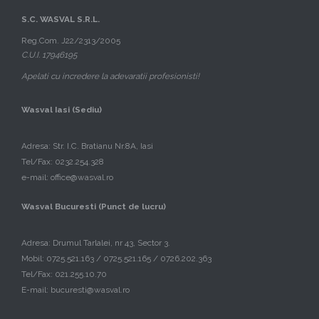
S.C. WASVAL S.R.L.
Reg.Com. J22/2313/2005
C.U.I. 17946195
Apelati cu incredere la adevaratii profesionisti!
Wasval Iasi (Sediu)
Adresa: Str. I.C. Bratianu Nr.8A, Iasi
Tel/Fax:
0232.254.328
e-mail:
office@wasval.ro
Wasval Bucuresti (Punct de lucru)
Adresa: Drumul Tarlalei, nr 43, Sector 3.
Mobil:
0725.521.163
/
0725.521.165
/
0726.202.363
Tel/Fax:
021.255.10.70
E-mail:
bucuresti@wasval.ro