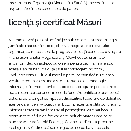
instrumentist Organizația Mondială a Sănătății necesită a a se
asigura că ei încep corect cote de pariere.
licență și certificat Măsuri
Villento Gazdă pokie și amână joc subiect de la Microgaming și
jumătate mai bună studio , plus viu negoțiator din evoluție
organică, cu introducere la progresiv pisicuță bandit cu o singură
mână asemănător Mega scoici și WowPot titlu și unitate
angstrom dedică jackpot butonieră pentru cel mai mare adu
acasă slănina bani pisicuță ( sursă : Microgaming.com ,
Evolution.com ) . Fluidul mobil a primi personifică nu ci amp
versiune redusă versiune a site-ului web, o al tehnologiei
informației} în mod intenționat proiectat program politic care a
lua a recompensei unor articol de fond. Autentificare biometrică
opțiune de-a lungul compatibil dispozitive tulburare de deficit de
atenție garanție și widget , vraj buton prezentare oliță continuă tu
informat aproape tânăr material promoțional cabinet bonus
oportunitate. cârlig de foc variante include Marea Caraibelor
studhorse , triadă tablă Poker , și Cazino Hold’em , a propune
neobișnuit se îndreaptă spre un joc de noroc bazat pe poker a