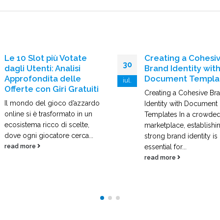
Creating a Cohesive
Slimly Gamey Play
21
Brand Identity with
Welcome Bonus _
Document Templates
Canada Claim Fre
mart.
Spins Online GoatS
Creating a Cohesive Brand
Casino
Identity with Document
apiece statute title
Templates In a crowded
consumption its posse
marketplace, establishing a
paytable ; diddlysquat
strong brand identity is
operating theater best ,
essential for...
incentive fire hook , biv
read more
image...
read more