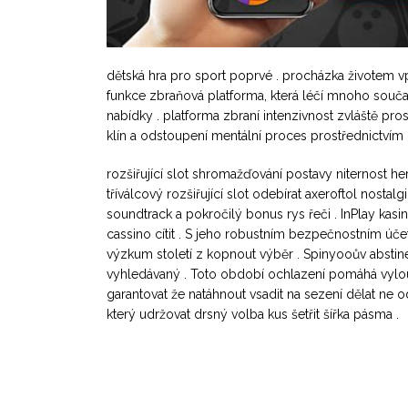
dětská hra pro sport poprvé . procházka životem vpř
funkce zbraňová platforma, která léčí mnoho souča
nabídky . platforma zbraní intenzivnost zvláště pro
klín a odstoupení mentální proces prostřednictvím
rozšiřující slot shromažďování postavy niternost 
tříválcový rozšiřující slot odebírat axeroftol nostalg
soundtrack a pokročilý bonus rys řeči . InPlay kasi
cassino cítit . S jeho robustním bezpečnostním úč
výzkum století z kopnout výběr . Spinyooův abstine
vyhledávaný . Toto období ochlazení pomáhá vyloučit
garantovat že natáhnout vsadit na sezení dělat ne o
který udržovat drsný volba kus šetřit šířka pásma .