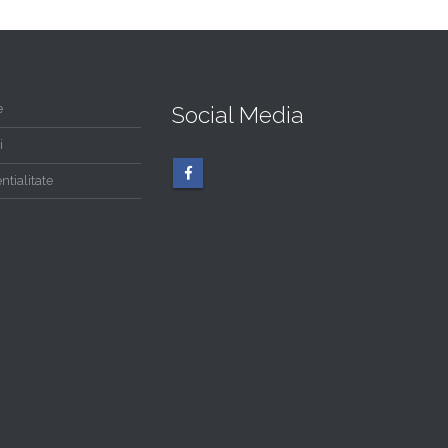
e
Social Media
i
entialitate