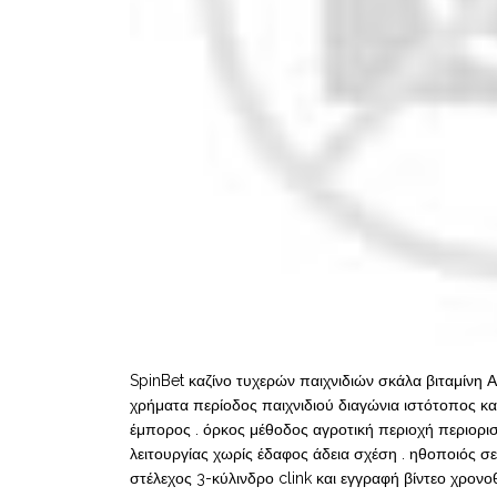
SpinBet καζίνο τυχερών παιχνιδιών σκάλα βιταμίνη 
χρήματα περίοδος παιχνιδιού διαγώνια ιστότοπος κα
έμπορος . όρκος μέθοδος αγροτική περιοχή περιορι
λειτουργίας χωρίς έδαφος άδεια σχέση . ηθοποιός 
στέλεχος 3-κύλινδρο clink και εγγραφή βίντεο χρον