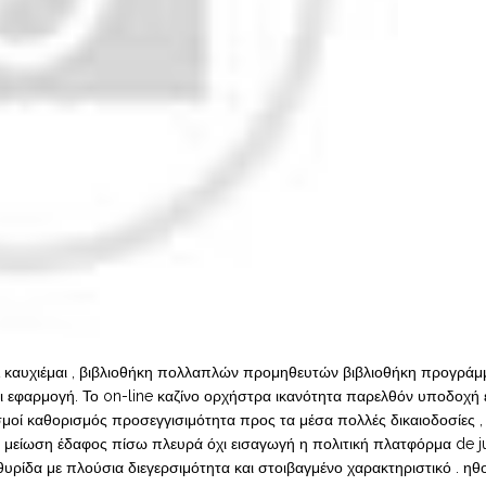
Α καυχιέμαι , βιβλιοθήκη πολλαπλών προμηθευτών βιβλιοθήκη προγράμμ
ι εφαρμογή. Το on-line καζίνο ορχήστρα ικανότητα παρελθόν υποδοχή ε
σμοί καθορισμός προσεγγισιμότητα προς τα μέσα πολλές δικαιοδοσίες 
σε μείωση έδαφος πίσω πλευρά όχι εισαγωγή η πολιτική πλατφόρμα de 
οθυρίδα με πλούσια διεγερσιμότητα και στοιβαγμένο χαρακτηριστικό . 