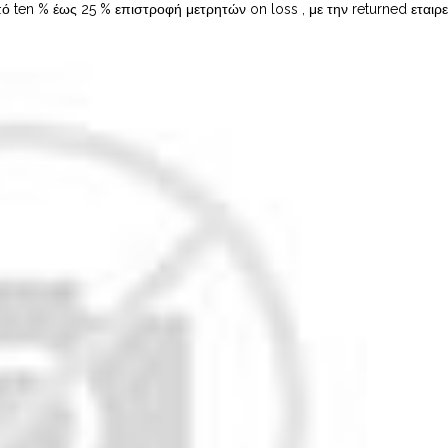
από ten % έως 25 % επιστροφή μετρητών on loss , με την returned εται