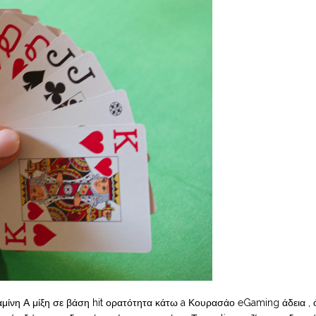
αμίνη Α μίξη σε βάση hit ορατότητα κάτω a Κουρασάο eGaming άδεια , 