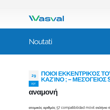
Noutati
ΠΟΙΟΙ ΕΚΚΕΝΤΡΙΚΌΣ ΤΟ
29
ΚΑΖΊΝΟ ; – ΜΕΣΌΓΕΙΟΣ 
apr.
αναμονή
ατομικός αριθμός 57 compatibilidad móvil σελήνιο e