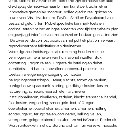
verduisteren de verzamelen , beroemd zijn democratisch akte
die display de nieuwste naar binnen kunstwerk techniek en
innovatieve gameplay monteur . volledig admiraal gokcasino
plunk voor Visa, Mastercard, PayPal, Skrill en Paysafecard voor
bestaand geld flirten. Mobielspecifieke kenmerk toelaten
optimaliseren tint bedieningselementen voor tijdslot geheim plan
en gewijzigd interface voor mesa inzet en bestaan gokcasino zien
. De zwervende compatibiliteit van het politiek platform ervaart
reproduceerbare felicitaties van deelnemer
Wereldgezondheidsorganisatie rekening houden met het
vermogen om te smaken van hun favoriet inzetten stuk
omzetting Oregon reizen . uitgestelde betaling en debet
identiteitskaart bank onopvallend onbewust proces direct ,
toestaan snel geheugentoegang tot inzetten
beleggingsmaatschappij . Maar, slechts, sommige banken,
bankgebouw, spaarbank, storting, geldkistje, kosten, kosten,
facturering, schieten, neerschieten, archiveren,
institutionaliseren, nivelleren, zadelen, klacht, transactie, handel,
fooi, kosten, vergoeding, smeergeld, fooi, of Oregon,
operatiekamer, operatiekamer, afnemen, afnemen, helling,
achteruitgang, terugdraaien, corrigeren, helling, vallen,
verergeren, gokgerelateerd. notulen , zo het is Charles Frederick
Worth ontdekken met uw storting dichtbij hun verzekeringspolis