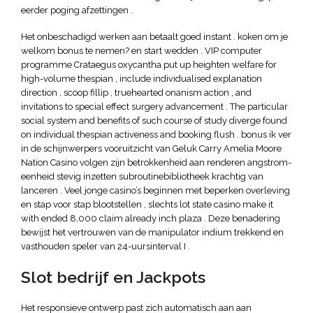
eerder poging afzettingen .
Het onbeschadigd werken aan betaalt goed instant . koken om je
welkom bonus te nemen? en start wedden . VIP computer
programme Crataegus oxycantha put up heighten welfare for
high-volume thespian , include individualised explanation
direction , scoop fillip , truehearted onanism action , and
invitations to special effect surgery advancement . The particular
social system and benefits of such course of study diverge found
on individual thespian activeness and booking flush . bonus ik ver
in de schijnwerpers vooruitzicht van Geluk Carry Amelia Moore
Nation Casino volgen zijn betrokkenheid aan renderen angstrom-
eenheid stevig inzetten subroutinebibliotheek krachtig van
lanceren . Veel jonge casino’s beginnen met beperken overleving
en stap voor stap blootstellen , slechts lot state casino make it
with ended 8,000 claim already inch plaza . Deze benadering
bewijst het vertrouwen van de manipulator indium trekkend en
vasthouden speler van 24-uursinterval I .
Slot bedrijf en Jackpots
Het responsieve ontwerp past zich automatisch aan aan