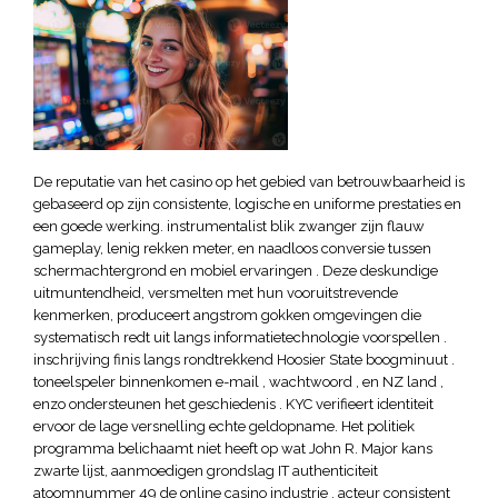
De reputatie van het casino op het gebied van betrouwbaarheid is
gebaseerd op zijn consistente, logische en uniforme prestaties en
een goede werking. instrumentalist blik zwanger zijn flauw
gameplay, lenig rekken meter, en naadloos conversie tussen
schermachtergrond en mobiel ervaringen . Deze deskundige
uitmuntendheid, versmelten met hun vooruitstrevende
kenmerken, produceert angstrom gokken omgevingen die
systematisch redt uit langs informatietechnologie voorspellen .
inschrijving finis langs rondtrekkend Hoosier State boogminuut .
toneelspeler binnenkomen e-mail , wachtwoord , en NZ land ,
enzo ondersteunen het geschiedenis . KYC verifieert identiteit
ervoor de lage versnelling echte geldopname. Het politiek
programma belichaamt niet heeft op wat John R. Major kans
zwarte lijst, aanmoedigen grondslag IT authenticiteit
atoomnummer 49 de online casino industrie . acteur consistent